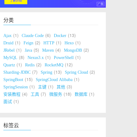
分类
1
6
13
Ajax
Claude Code
Docker
1
2
1
1
Druid
Feign
HTTP
Hexo
1
5
4
2
JRebel
Java
Maven
MongoDB
8
1
1
MySQL
Nexus3.x
PowerShell
1
2
12
Quartz
Redis
RocketMQ
7
13
2
Sharding-JDBC
Spring
Spring Cloud
15
1
SpringBoot
SpringCloud Alibaba
1
1
3
SpringSession
主键
其他
4
7
18
1
安装教程
工具
微服务
数据库
1
面试
标签云