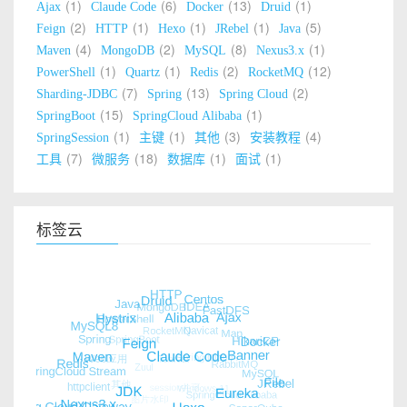
1
6
13
1
Ajax
Claude Code
Docker
Druid
2
1
1
1
5
Feign
HTTP
Hexo
JRebel
Java
4
2
8
1
Maven
MongoDB
MySQL
Nexus3.x
1
1
2
12
PowerShell
Quartz
Redis
RocketMQ
7
13
2
Sharding-JDBC
Spring
Spring Cloud
15
1
SpringBoot
SpringCloud Alibaba
1
1
3
4
SpringSession
主键
其他
安装教程
7
18
1
1
工具
微服务
数据库
面试
标签云