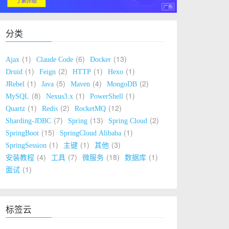
分类
1
6
13
Ajax
Claude Code
Docker
1
2
1
1
Druid
Feign
HTTP
Hexo
1
5
4
2
JRebel
Java
Maven
MongoDB
8
1
1
MySQL
Nexus3.x
PowerShell
1
2
12
Quartz
Redis
RocketMQ
7
13
2
Sharding-JDBC
Spring
Spring Cloud
15
1
SpringBoot
SpringCloud Alibaba
1
1
3
SpringSession
主键
其他
4
7
18
1
安装教程
工具
微服务
数据库
1
面试
标签云