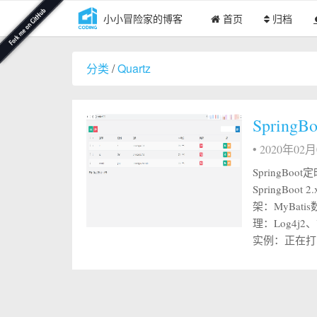
小小冒险家的博客
首页
归档
分类
/
Quartz
Spring
•
2020年02
SpringBo
SpringBoo
架：MyBati
理：Log4j2、
实例：正在打