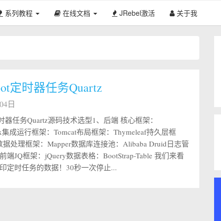
系列教程
在线文档
JRebel激活
关于我
Boot定时器任务Quartz
月04日
ot定时器任务Quartz源码技术选型1、后端 核心框架：
t 2.x集成运行框架：Tomcat布局框架：Thymeleaf持久层框
s数据处理框架：Mapper数据库连接池：Alibaba Druid日志管
前端JQ框架：jQuery数据表格：BootStrap-Table 我们来看
印定时任务的数据！30秒一次停止...