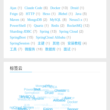
1
6
13
1
Ajax
Claude Code
Docker
Druid
2
1
1
1
5
Feign
HTTP
Hexo
JRebel
Java
4
2
8
1
Maven
MongoDB
MySQL
Nexus3.x
1
1
2
12
PowerShell
Quartz
Redis
RocketMQ
7
13
2
Sharding-JDBC
Spring
Spring Cloud
15
1
SpringBoot
SpringCloud Alibaba
1
1
3
4
SpringSession
主键
其他
安装教程
7
18
1
1
工具
微服务
数据库
面试
标签云