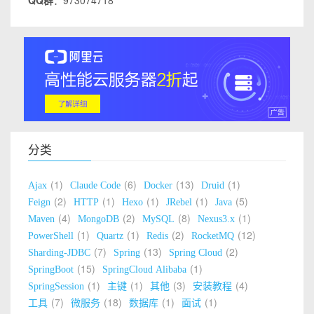
QQ群
：973074718
分类
1
6
13
1
Ajax
Claude Code
Docker
Druid
2
1
1
1
5
Feign
HTTP
Hexo
JRebel
Java
4
2
8
1
Maven
MongoDB
MySQL
Nexus3.x
1
1
2
12
PowerShell
Quartz
Redis
RocketMQ
7
13
2
Sharding-JDBC
Spring
Spring Cloud
15
1
SpringBoot
SpringCloud Alibaba
1
1
3
4
SpringSession
主键
其他
安装教程
7
18
1
1
工具
微服务
数据库
面试