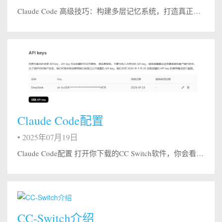
Claude Code 高级技巧：构建多层记忆系统，打造真正懂你的 AI 编程搭档在 AI 编程助手的演进历程中，一个核心痛点始终存在：“金鱼记忆”。早期模型如 ChatGPT，在每次新对话中都仿佛“失忆”，开发者不得不反复重申项目背景、编码规范和特定需求，效率极低。 Claude Code 通过其革命性的 多层记忆系统，彻底解决了这一问题。它不再只是一个代码生成器，而是能跨会话、跨目录、甚...
Claude Code配置
•
2025年07月19日
Claude Code配置 打开你下载的CC Switch软件，你会看到如下图的初始界面 在分组条中，将分组选择至“Claude” 在供应商分组中，选择如图的“DeepSeek” 创建API令牌，在 DeepSeek中创建 Claude 分组的令牌，点击复制按钮，复制ApiKey到剪切板 下拉模态框，找到“API Key”配置项，填入你刚才复制的ApiKey，再点击右...
CC-Switch介绍