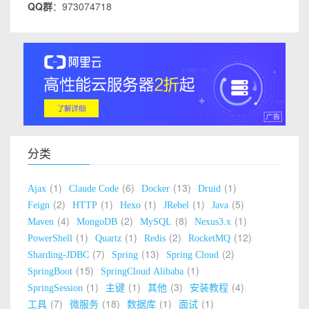
QQ群
：973074718
分类
1
6
13
1
Ajax
Claude Code
Docker
Druid
2
1
1
1
5
Feign
HTTP
Hexo
JRebel
Java
4
2
8
1
Maven
MongoDB
MySQL
Nexus3.x
1
1
2
12
PowerShell
Quartz
Redis
RocketMQ
7
13
2
Sharding-JDBC
Spring
Spring Cloud
15
1
SpringBoot
SpringCloud Alibaba
1
1
3
4
SpringSession
主键
其他
安装教程
7
18
1
1
工具
微服务
数据库
面试