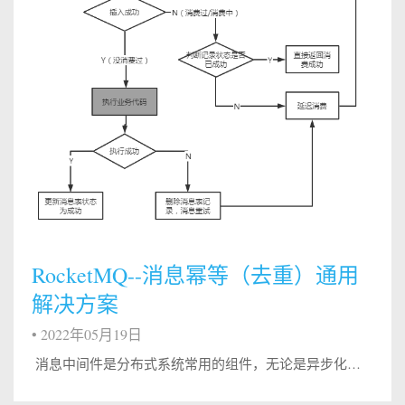
RocketMQ--消息幂等（去重）通用
解决方案
•
2022年05月19日
​ 消息中间件是分布式系统常用的组件，无论是异步化、解耦、削峰等都有广泛的应用价值。我们通常会认为，消息中间件是一个可靠的组件——这里所谓的可靠是指，只要我把消息成功投递到了消息中间件，消息就不会丢失，即消息肯定会至少保证消息能被消费者成功消费一次，这是消息中间件最基本的特性之一，也就是我们常说的“AT LEAST ONCE”，即消息至少会被“成功消费一遍”。 ​ ...