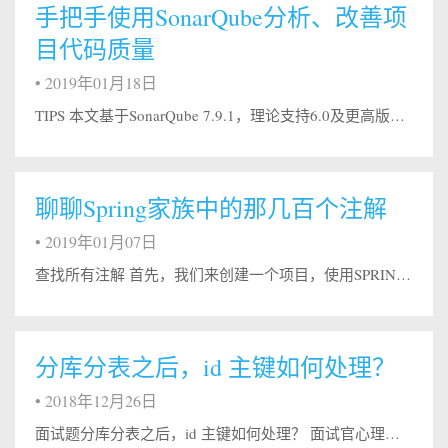
手把手使用SonarQube分析、改善项
目代码质量
•
2019年01月18日
TIPS 本文基于SonarQube 7.9.1，理论支持6.0及更高版本。 SonarQube是一个开源的代码质量管理系统，可用来快速定位代码中的Bug、漏洞以及不优雅的代码。它支持几乎所有的常见编程语言，例如Java、JavaScript、TypeScript、Kotlin、Ruby、Go, Scala等。并且还有插件机制，利用插件，可以让SonarQube更加强大，例如可以整合Fi...
聊聊Spring家族中的那几百个注解
•
2019年01月07日
查找所有注解 首先，我们来创建一个项目，使用SPRING INITIALIZR生成一个引入Spring各种组件的项目模板，然后引入如下工具包： 12345&lt;dependency&gt; &lt;groupId&gt;org.reflections&lt;/groupId&gt; &lt;artifactId&gt;reflections&lt;/artifactId&gt;...
分库分表之后，id 主键如何处理？
•
2018年12月26日
面试题分库分表之后，id 主键如何处理？ 面试官心理分析其实这是分库分表之后你必然要面对的一个问题，就是 id 咋生成？因为要是分成多个表之后，每个表都是从 1 开始累加，那肯定不对啊，需要一个全局唯一的 id 来支持。所以这都是你实际生产环境中必须考虑的问题。 面试题剖析数据库自增 id这个就是说你的系统里每次得到一个 id，都是往一个库的一个表里插入一条没什么业务含义的数据，然后获取一个...