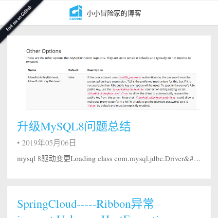
小小冒险家的博客
升级MySQL8问题总结
•
2019年05月06日
mysql 8驱动变更Loading class com.mysql.jdbc.Driver&#39;. This is deprecated. The new driver class iscom.mysql.cj.jdbc.Driver’. The driver is automatically registered via the SPI and manual loading of t...
SpringCloud-----Ribbon异常