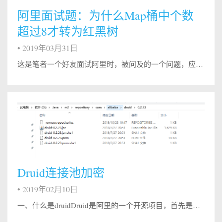
阿里面试题：为什么Map桶中个数
超过8才转为红黑树
•
2019年03月31日
这是笔者一个好友面试阿里时，被问及的一个问题，应该不少人看到这个问题都会一面懵逼。因为，大部分的文章都是分析链表是怎么转换成红黑树的，但是并没有说明为什么当链表长度为8的时候才做转换动作。笔者第一反应也是一样，只能初略的猜测是因为时间和空间的权衡。要弄明白这个问题，我们首先要明白为什么要转换，这个问题比较简单，因为Map中桶的元素初始化是链表保存的，其查找性能是O(n)，而树结构能将查找性能...
Druid连接池加密
•
2019年02月10日
一、什么是druidDruid是阿里的一个开源项目，首先是一个数据库连接池，类似于c3p0，但它不仅仅是一个数据库连接池，它还包含一个ProxyDriver，一系列内置的JDBC组件库，一个SQL Parser。 二、密码加密首先看druid的数据库连接池配置： 1234567891011121314151617181920212223&lt;bean id="dataSource" cla...