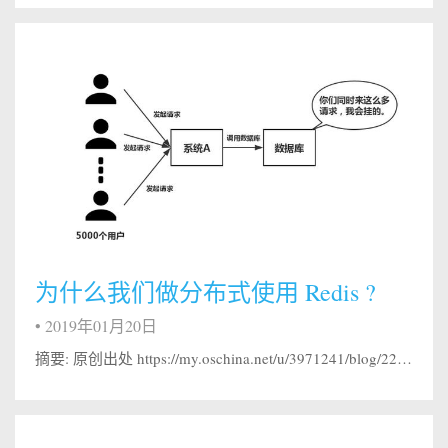
为什么我们做分布式使用 Redis ?
•
2019年01月20日
摘要: 原创出处 https://my.oschina.net/u/3971241/blog/2221560 「Ala6」欢迎转载，保留摘要，谢谢！ 绝大部分写业务的程序员，在实际开发中使用 Redis 的时候，只会 Set Value 和 Get Value 两个操作，对 Redis 整体缺乏一个认知。这里对 Redis 常见问题做一个总结，解决大家的知识盲点。 1、为什么使用 Redis...