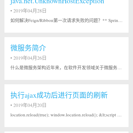
java.net.UnknownHostException
•
2019年04月28日
如何解决Feign/Ribbon第一次请求失败的问题？** Spring Cloud中，Feign和Ribbon在整合了Hystrix后，可能会出现首次调用失败的问题，要如何解决该问题呢？ 造成该问题的原因 Hystrix默认的超时时间是1秒，如果超过这个时间尚未响应，将会进入fallback代码。而首次请求往往会比较慢（由于Ribbon是懒加载的，在首次请求时，才会开始初始化相关类），这个...
微服务简介
•
2019年04月26日
什么是微服务架构近年来，在软件开发领域关于微服务的讨论呈现出火爆的局面，有人倾向于在系统设计与开发中采用微服务方式实现软件系统的松耦合、跨部门开发，被认为是IT软件架构的未来方向，Martin Fowler也给微服务架构极高的评价；同时，反对之声也很强烈，持反对观点的人表示微服务增加了系统维护、部署的难度，导致一些功能模块或代码无法复用，同时微服务允许使用不同的语言和框架来开发各个系统模块，...
执行ajax成功后进行页面的刷新
•
2019年04月20日
location.reload(true); window.location.reload(); &lt;script src=&quot;/include/static/js/jquery.min.js&quot; type=&quot;text/javascript&quot;&gt;&lt;/script&gt; &lt;script type=&quot;text/javascrip...