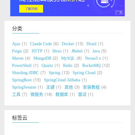
分类
1
6
13
1
Ajax
Claude Code
Docker
Druid
2
1
1
1
5
Feign
HTTP
Hexo
JRebel
Java
4
2
8
1
Maven
MongoDB
MySQL
Nexus3.x
1
1
2
12
PowerShell
Quartz
Redis
RocketMQ
7
13
2
Sharding-JDBC
Spring
Spring Cloud
15
1
SpringBoot
SpringCloud Alibaba
1
1
3
4
SpringSession
主键
其他
安装教程
7
18
1
1
工具
微服务
数据库
面试
标签云