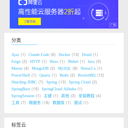
分类
1
6
13
1
Ajax
Claude Code
Docker
Druid
2
1
1
1
5
Feign
HTTP
Hexo
JRebel
Java
4
2
8
1
Maven
MongoDB
MySQL
Nexus3.x
1
1
2
12
PowerShell
Quartz
Redis
RocketMQ
7
13
2
Sharding-JDBC
Spring
Spring Cloud
15
1
SpringBoot
SpringCloud Alibaba
1
1
3
4
SpringSession
主键
其他
安装教程
7
18
1
1
工具
微服务
数据库
面试
标签云