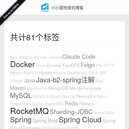
小小冒险家的博客
共计81个标签
Claude Code
Ajax
Alibaba
Banner
Centos
Docker
Feign
Eureka
FastDFS
Druid
File
HTTP
Hexo
Hystrix
HikariCP
Hystrix Dashboard
IDEA
JDK
Java-b2-spring注解
Java
JRebel
Map
Maven
MongoDB
MongoTemplate
Memcache
MySQL
Nexus3.x
MySQL8
Mysql
Navicat
Nginx
Redis
Ribbon
PowerShell
Quartz
RabbitMQ
RocketMQ
Sharding-JDBC
SonarQube
Spring
Spring Cloud
Spring Boot
Spring
Cloud Gateway
Spring Cloud Sleuth