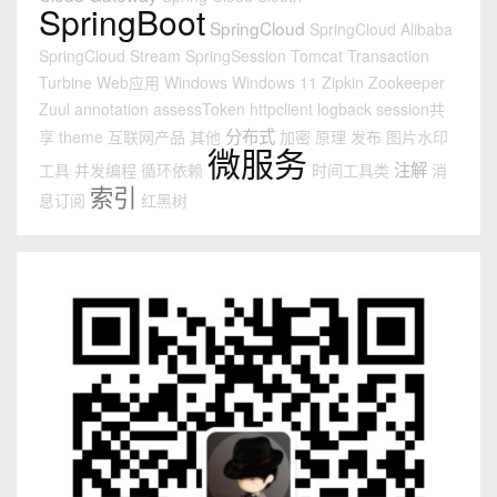
SpringBoot
SpringCloud
SpringCloud Alibaba
SpringCloud Stream
SpringSession
Tomcat
Transaction
Turbine
Web应用
Windows
Windows 11
Zipkin
Zookeeper
Zuul
annotation
assessToken
httpclient
logback
session共
分布式
享
theme
互联网产品
其他
加密
原理
发布
图片水印
微服务
注解
工具
并发编程
循环依赖
时间工具类
消
索引
息订阅
红黑树