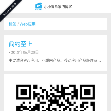
小小冒险家的博客
标签
/
Web应用
简约至上
•
2018年06月20日
主要适合Web应用、互联网产品、移动应用产品经理及交互式设计人员阅读，也许远远不止适合这些同学 简单 简单的产品能在专业领域内聚焦非核心玩家的核心功能，产出惊人的效果 转移复杂的简单不是简单。复杂自己，简单别人@Google 简单的目的是提高用户体验。设计产品应该从用户而非产品本身角度来考虑 简单并不需要极简主义，并不意味着最少化。简单并不意味着欠缺和低劣，也不意味着不注重装饰或完...