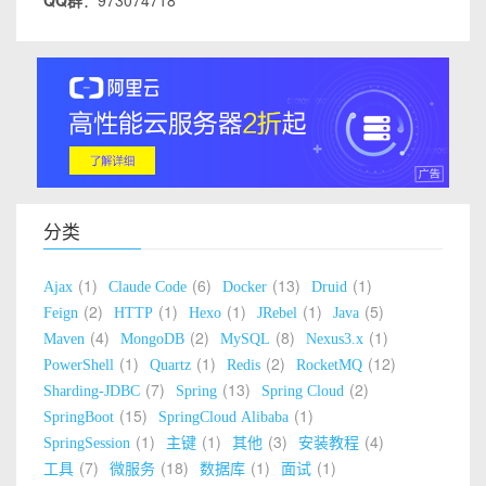
QQ群
：973074718
分类
1
6
13
1
Ajax
Claude Code
Docker
Druid
2
1
1
1
5
Feign
HTTP
Hexo
JRebel
Java
4
2
8
1
Maven
MongoDB
MySQL
Nexus3.x
1
1
2
12
PowerShell
Quartz
Redis
RocketMQ
7
13
2
Sharding-JDBC
Spring
Spring Cloud
15
1
SpringBoot
SpringCloud Alibaba
1
1
3
4
SpringSession
主键
其他
安装教程
7
18
1
1
工具
微服务
数据库
面试