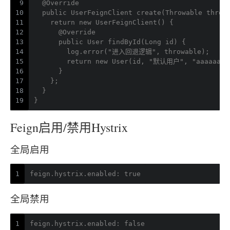
9
  @Override
10
  public UserFeignClient create(Throwable throw
11
    return new UserFeignClient() {
12
      @Override
13
      public User findById(Long id) {
14
        log.error("进入回退逻辑", throwable);
15
        return new User(id, "默认用户", "aaaaaa",
16
      }
17
    };
18
  }
19
}
Feign启用/禁用Hystrix
全局启用
1
feign.hystrix.enabled: true
全局禁用
1
feign.hystrix.enabled: false