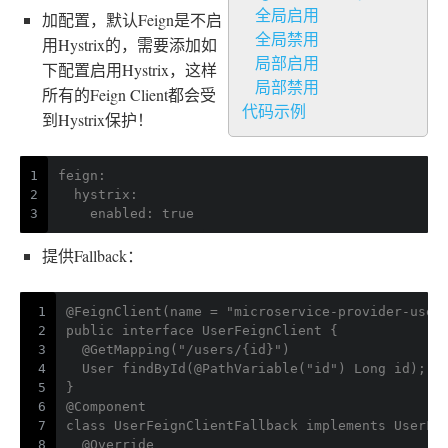
全局启用
加配置，默认Feign是不启
全局禁用
用Hystrix的，需要添加如
局部启用
下配置启用Hystrix，这样
局部禁用
所有的Feign Client都会受
代码示例
到Hystrix保护！
1
feign:
2
  hystrix:
3
    enabled: true
提供Fallback：
1
@FeignClient(name = "microservice-provider-user
2
public interface UserFeignClient {
3
  @GetMapping("/users/{id}")
4
  User findById(@PathVariable("id") Long id);
5
}
6
@Component
7
class UserFeignClientFallback implements UserFe
8
  @Override