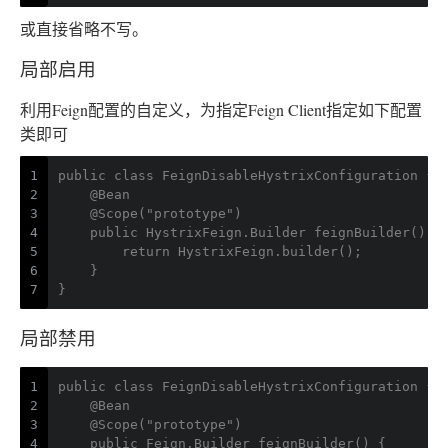
或直接省略不写。
局部启用
利用Feign配置的自定义，为指定Feign Client指定如下配置
类即可
1
public class FeignDisableHystrixConfiguration {
2
    @Bean
3
    @Scope("prototype")
4
    public HystrixFeign.Builder feignBuilder() {
5
        return HystrixFeign.builder();
6
    }
7
}
局部禁用
1
public class FeignDisableHystrixConfiguration {
2
    @Bean
3
    @Scope("prototype")
4
    public Feign.Builder feignBuilder() {