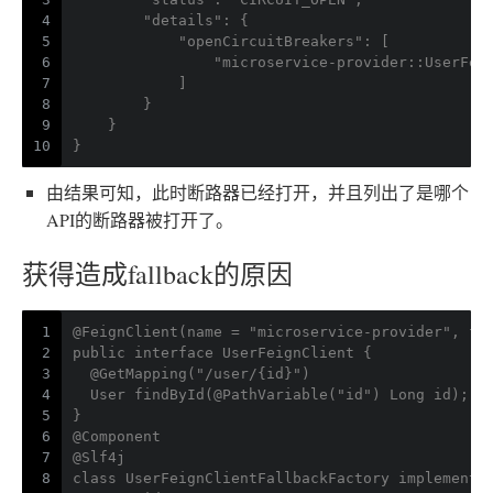
4
        "details": {
5
            "openCircuitBreakers": [
6
                "microservice-provider::UserFei
7
            ]
8
        }
9
    }
10
}
由结果可知，此时断路器已经打开，并且列出了是哪个
API的断路器被打开了。
获得造成fallback的原因
1
@FeignClient(name = "microservice-provider", fa
2
public interface UserFeignClient {
3
  @GetMapping("/user/{id}")
4
  User findById(@PathVariable("id") Long id);
5
}
6
@Component
7
@Slf4j
8
class UserFeignClientFallbackFactory implements