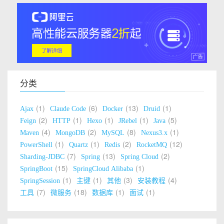
分类
1
6
13
1
Ajax
Claude Code
Docker
Druid
2
1
1
1
5
Feign
HTTP
Hexo
JRebel
Java
4
2
8
1
Maven
MongoDB
MySQL
Nexus3.x
1
1
2
12
PowerShell
Quartz
Redis
RocketMQ
7
13
2
Sharding-JDBC
Spring
Spring Cloud
15
1
SpringBoot
SpringCloud Alibaba
1
1
3
4
SpringSession
主键
其他
安装教程
7
18
1
1
工具
微服务
数据库
面试