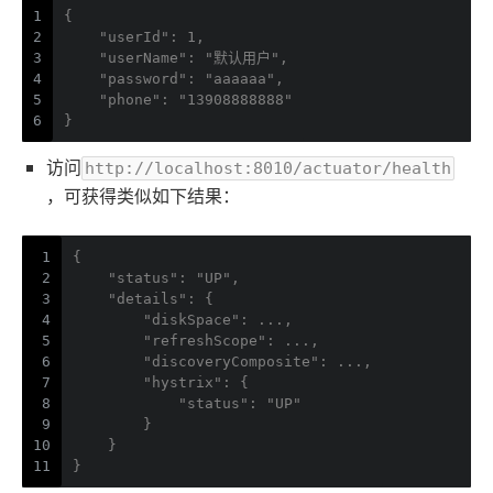
1
{
2
    "userId": 1,
3
    "userName": "默认用户",
4
    "password": "aaaaaa",
5
    "phone": "13908888888"
6
}
访问
http://localhost:8010/actuator/health
，可获得类似如下结果：
1
{
2
    "status": "UP",
3
    "details": {
4
        "diskSpace": ...,
5
        "refreshScope": ...,
6
        "discoveryComposite": ...,
7
        "hystrix": {
8
            "status": "UP"
9
        }
10
    }
11
}