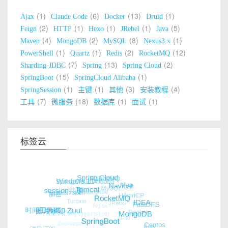
1
6
13
1
Ajax
Claude Code
Docker
Druid
2
1
1
1
5
Feign
HTTP
Hexo
JRebel
Java
4
2
8
1
Maven
MongoDB
MySQL
Nexus3.x
1
1
2
12
PowerShell
Quartz
Redis
RocketMQ
7
13
2
Sharding-JDBC
Spring
Spring Cloud
15
1
SpringBoot
SpringCloud Alibaba
1
1
3
4
SpringSession
主键
其他
安装教程
7
18
1
1
工具
微服务
数据库
面试
标签云