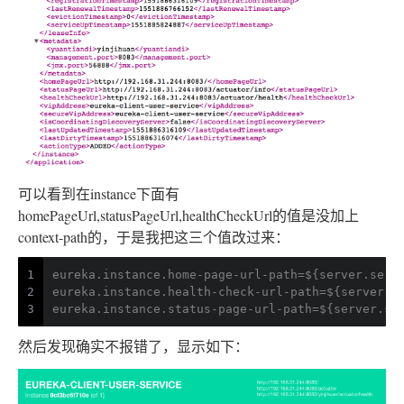
可以看到在instance下面有
homePageUrl,statusPageUrl,healthCheckUrl的值是没加上
context-path的，于是我把这三个值改过来：
1
eureka.instance.home-page-url-path=${server.serv
2
eureka.instance.health-check-url-path=${server.s
3
eureka.instance.status-page-url-path=${server.se
然后发现确实不报错了，显示如下：