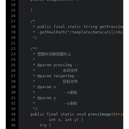
14
15
    }
16
17
/*
18
     * public final static String getPressImgP
19
     * .getRealPath("/template/data/util/shuiy
20
     */
21
22
/**
23
     * 把图片印刷到图片上
24
     * 
25
     * 
@param
 pressImg --
26
     *            水印文件
27
     * 
@param
 targetImg --
28
     *            目标文件
29
     * 
@param
 x
30
     *            --x坐标
31
     * 
@param
 y
32
     *            --y坐标
33
     */
34
public
final
static
void
pressImage
(String
35
int
 x, 
int
 y)
{
36
try
 {