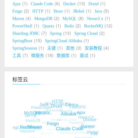
1
6
13
1
Ajax
Claude Code
Docker
Druid
2
1
1
1
5
Feign
HTTP
Hexo
JRebel
Java
4
2
8
1
Maven
MongoDB
MySQL
Nexus3.x
1
1
2
12
PowerShell
Quartz
Redis
RocketMQ
7
13
2
Sharding-JDBC
Spring
Spring Cloud
15
1
SpringBoot
SpringCloud Alibaba
1
1
3
4
SpringSession
主键
其他
安装教程
7
18
1
1
工具
微服务
数据库
面试
标签云