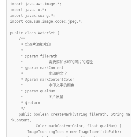
import java.awt.image.*;

import java.io.*;

import javax.swing.*;

import com.sun.image.codec.jpeg.*;

public class WaterSet {

    /**

     * 给图片添加水印

     * 

     * @param filePath

     *            需要添加水印的图片的路径

     * @param markContent

     *            水印的文字

     * @param markContentColor

     *            水印文字的颜色

     * @param qualNum

     *            图片质量

     * @return

     */

    public boolean createMark(String filePath, String ma
rkContent,

            Color markContentColor, float qualNum) {

        ImageIcon imgIcon = new ImageIcon(filePath);
