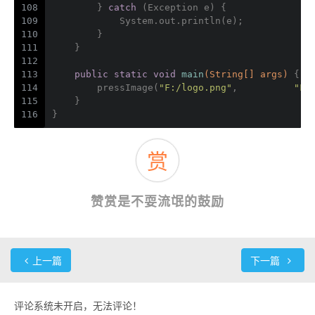
108
        } 
catch
 (Exception e) {
109
            System.out.println(e);
110
        }
111
    }
112
113
public
static
void
main
(String[] args)
{
114
        pressImage(
"F:/logo.png"
,          
"F:
115
    }
116
}
赏
赞赏是不耍流氓的鼓励
上一篇
下一篇
评论系统未开启，无法评论！