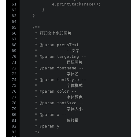
61
            e.printStackTrace();
62
        }
63
    }
64
65
/**
66
     * 打印文字水印图片
67
     * 
68
     * 
@param
 pressText
69
     *            --文字
70
     * 
@param
 targetImg --
71
     *            目标图片
72
     * 
@param
 fontName --
73
     *            字体名
74
     * 
@param
 fontStyle --
75
     *            字体样式
76
     * 
@param
 color --
77
     *            字体颜色
78
     * 
@param
 fontSize --
79
     *            字体大小
80
     * 
@param
 x --
81
     *            偏移量
82
     * 
@param
 y
83
     */