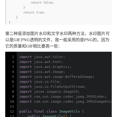
            return false;

        }

        return true;

    }

}
第二种是添加图片水印和文字水印两种方法，水印图片可
以是GIF,PNG透明的文件，我一般采用的是PNG的，因为
它的质量和GIF相比要高一些：
1
import
 java.awt.Color;
2
import
 java.awt.Font;
3
import
 java.awt.Graphics;
4
import
 java.awt.Image;
5
import
 java.awt.image.BufferedImage;
6
import
 java.io.File;
7
import
 java.io.FileOutputStream;
8
import
 javax.imageio.ImageIO;
9
import
 com.sun.image.codec.jpeg.JPEGCodec;
10
import
 com.sun.image.codec.jpeg.JPEGImageEncod
11
12
public
final
class
ImageUtils
{
13
public
ImageUtils
()
{