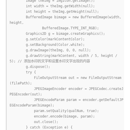
        Image theImg = imgIcon.getImage();

        int width = theImg.getWidth(null);

        int height = theImg.getHeight(null);

        BufferedImage bimage = new BufferedImage(width, 
height,

                BufferedImage.TYPE_INT_RGB);

        Graphics2D g = bimage.createGraphics();

        g.setColor(markContentColor);

        g.setBackground(Color.white);

        g.drawImage(theImg, 0, 0, null);

        g.drawString(markContent, width / 5, height / 
5); // 添加水印的文字和设置水印文字出现的内容

        g.dispose();

        try {

            FileOutputStream out = new FileOutputStream
(filePath);

            JPEGImageEncoder encoder = JPEGCodec.createJ
PEGEncoder(out);

            JPEGEncodeParam param = encoder.getDefaultJP
EGEncodeParam(bimage);

            param.setQuality(qualNum, true);

            encoder.encode(bimage, param);

            out.close();

        } catch (Exception e) {
