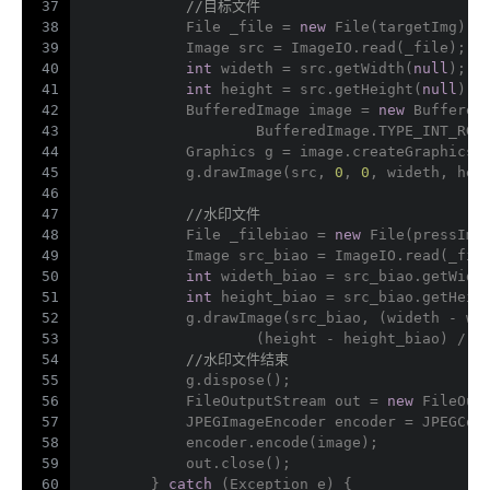
37
//目标文件
38
            File _file = 
new
 File(targetImg);
39
            Image src = ImageIO.read(_file);
40
int
 wideth = src.getWidth(
null
);
41
int
 height = src.getHeight(
null
);
42
            BufferedImage image = 
new
 Buffered
43
                    BufferedImage.TYPE_INT_RGB
44
            Graphics g = image.createGraphics(
45
            g.drawImage(src, 
0
, 
0
, wideth, hei
46
47
//水印文件
48
            File _filebiao = 
new
 File(pressImg
49
            Image src_biao = ImageIO.read(_fil
50
int
 wideth_biao = src_biao.getWidt
51
int
 height_biao = src_biao.getHeig
52
            g.drawImage(src_biao, (wideth - wi
53
                    (height - height_biao) / 
2
54
//水印文件结束
55
            g.dispose();
56
            FileOutputStream out = 
new
 FileOut
57
            JPEGImageEncoder encoder = JPEGCod
58
            encoder.encode(image);
59
            out.close();
60
        } 
catch
 (Exception e) {