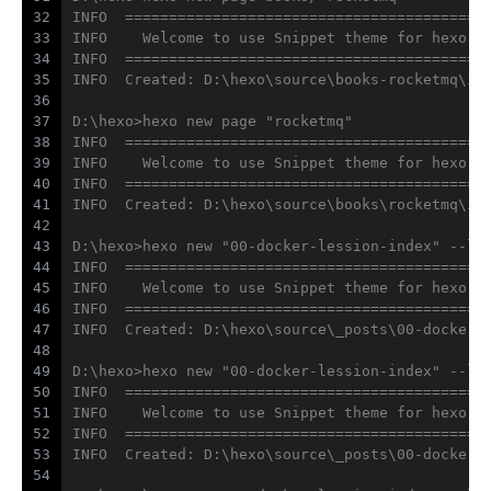
32
INFO  =========================================
33
INFO    Welcome to use Snippet theme for hexo
34
INFO  =========================================
35
INFO  Created: D:\hexo\source\books-rocketmq\in
36
37
D:\hexo>hexo new page "rocketmq"
38
INFO  =========================================
39
INFO    Welcome to use Snippet theme for hexo
40
INFO  =========================================
41
INFO  Created: D:\hexo\source\books\rocketmq\in
42
43
D:\hexo>hexo new "00-docker-lession-index" --la
44
INFO  =========================================
45
INFO    Welcome to use Snippet theme for hexo
46
INFO  =========================================
47
INFO  Created: D:\hexo\source\_posts\00-docker-
48
49
D:\hexo>hexo new "00-docker-lession-index" --la
50
INFO  =========================================
51
INFO    Welcome to use Snippet theme for hexo
52
INFO  =========================================
53
INFO  Created: D:\hexo\source\_posts\00-docker-
54