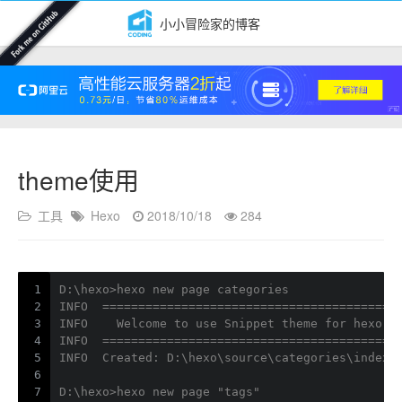
小小冒险家的博客
theme使用
工具
Hexo
2018/10/18
284
1
D:\hexo>hexo new page categories
2
INFO  =========================================
3
INFO    Welcome to use Snippet theme for hexo
4
INFO  =========================================
5
INFO  Created: D:\hexo\source\categories\index.
6
7
D:\hexo>hexo new page "tags"