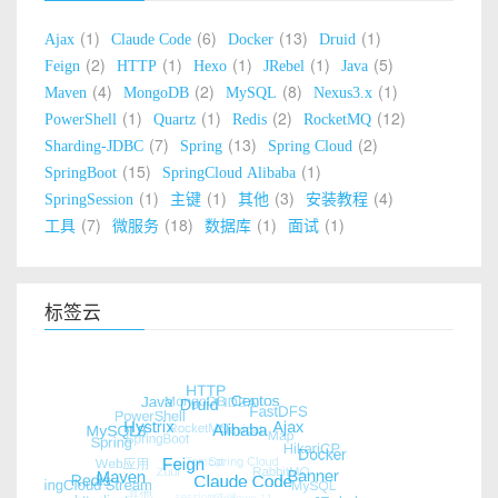
1
6
13
1
Ajax
Claude Code
Docker
Druid
2
1
1
1
5
Feign
HTTP
Hexo
JRebel
Java
4
2
8
1
Maven
MongoDB
MySQL
Nexus3.x
1
1
2
12
PowerShell
Quartz
Redis
RocketMQ
7
13
2
Sharding-JDBC
Spring
Spring Cloud
15
1
SpringBoot
SpringCloud Alibaba
1
1
3
4
SpringSession
主键
其他
安装教程
7
18
1
1
工具
微服务
数据库
面试
标签云