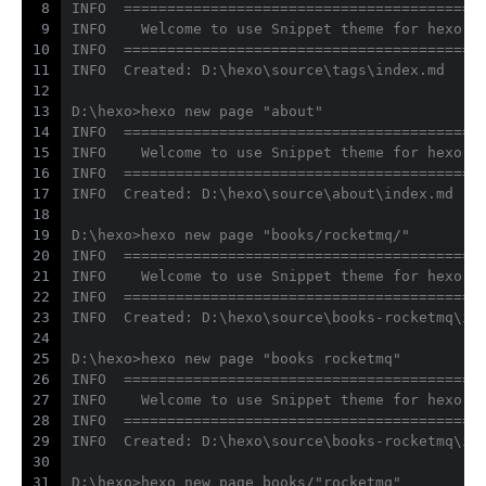
8
INFO  =========================================
9
INFO    Welcome to use Snippet theme for hexo
10
INFO  =========================================
11
INFO  Created: D:\hexo\source\tags\index.md
12
13
D:\hexo>hexo new page "about"
14
INFO  =========================================
15
INFO    Welcome to use Snippet theme for hexo
16
INFO  =========================================
17
INFO  Created: D:\hexo\source\about\index.md
18
19
D:\hexo>hexo new page "books/rocketmq/"
20
INFO  =========================================
21
INFO    Welcome to use Snippet theme for hexo
22
INFO  =========================================
23
INFO  Created: D:\hexo\source\books-rocketmq\in
24
25
D:\hexo>hexo new page "books rocketmq"
26
INFO  =========================================
27
INFO    Welcome to use Snippet theme for hexo
28
INFO  =========================================
29
INFO  Created: D:\hexo\source\books-rocketmq\in
30
31
D:\hexo>hexo new page books/"rocketmq"