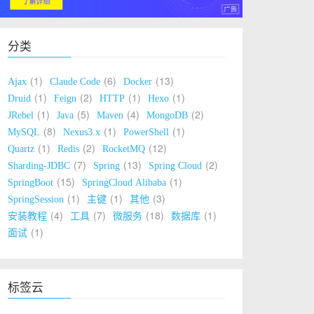
分类
1
6
13
Ajax
Claude Code
Docker
1
2
1
1
Druid
Feign
HTTP
Hexo
1
5
4
2
JRebel
Java
Maven
MongoDB
8
1
1
MySQL
Nexus3.x
PowerShell
1
2
12
Quartz
Redis
RocketMQ
7
13
2
Sharding-JDBC
Spring
Spring Cloud
15
1
SpringBoot
SpringCloud Alibaba
1
1
3
SpringSession
主键
其他
4
7
18
1
安装教程
工具
微服务
数据库
1
面试
标签云