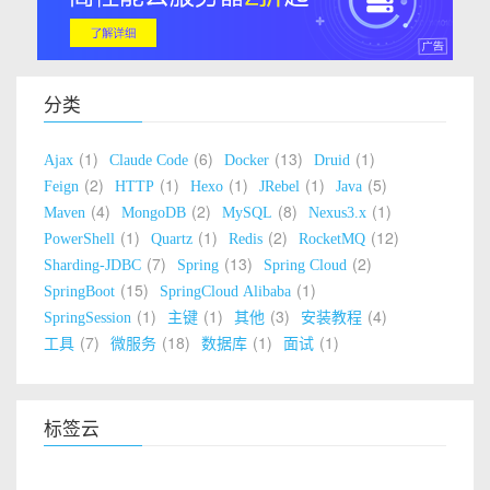
分类
1
6
13
1
Ajax
Claude Code
Docker
Druid
2
1
1
1
5
Feign
HTTP
Hexo
JRebel
Java
4
2
8
1
Maven
MongoDB
MySQL
Nexus3.x
1
1
2
12
PowerShell
Quartz
Redis
RocketMQ
7
13
2
Sharding-JDBC
Spring
Spring Cloud
15
1
SpringBoot
SpringCloud Alibaba
1
1
3
4
SpringSession
主键
其他
安装教程
7
18
1
1
工具
微服务
数据库
面试
标签云