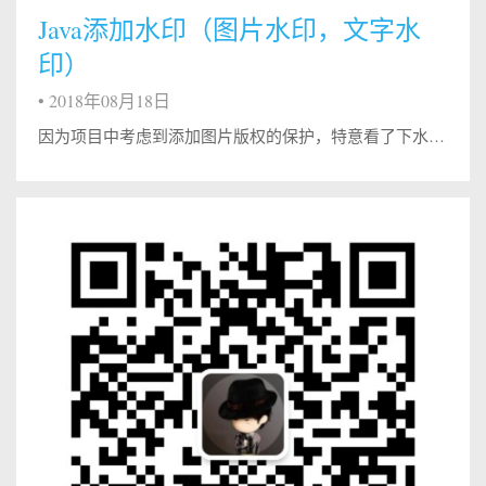
Java添加水印（图片水印，文字水
印）
•
2018年08月18日
因为项目中考虑到添加图片版权的保护，特意看了下水印的处理…以下有两种方式: 第一种是添加文字水印： import java.awt.*; import java.awt.image.*; import java.io.*; import javax.swing.*; import com.sun.image.codec.jpeg.*; public class WaterSet { ...