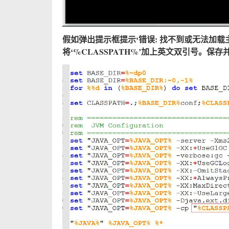
假如弹出提示框提示‘错误: 找不到或无法加载主类 xx
将‘%CLASSPATH%’加上英文双引号。保存并