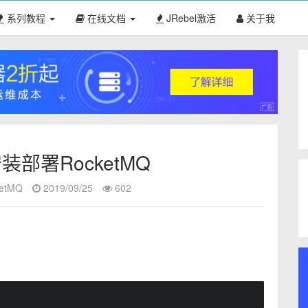
系列教程
在线文档
JRebel激活
关于我
安装部署RocketMQ
etMQ
2019/09/25
602