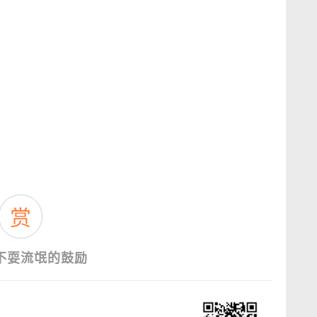
赏
不耍流氓的鼓励