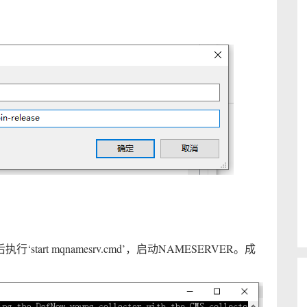
‘start mqnamesrv.cmd’，启动NAMESERVER。成