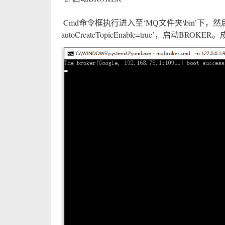
​ Cmd命令框执行进入至‘MQ文件夹\bin’下，然后执行‘star
autoCreateTopicEnable=true’，启动