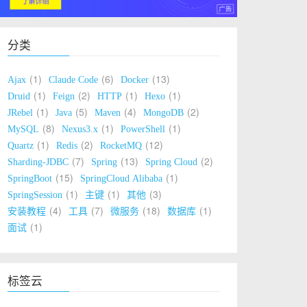
分类
1
6
13
Ajax
Claude Code
Docker
1
2
1
1
Druid
Feign
HTTP
Hexo
1
5
4
2
JRebel
Java
Maven
MongoDB
8
1
1
MySQL
Nexus3.x
PowerShell
1
2
12
Quartz
Redis
RocketMQ
7
13
2
Sharding-JDBC
Spring
Spring Cloud
15
1
SpringBoot
SpringCloud Alibaba
1
1
3
SpringSession
主键
其他
4
7
18
1
安装教程
工具
微服务
数据库
1
面试
标签云