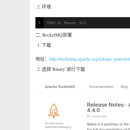
环境
1
JDK1.8、Maven、Git
二. RocketMQ部署
下载
地址：
http://rocketmq.apache.org/release_notes/rel
选择‘Binary’进行下载