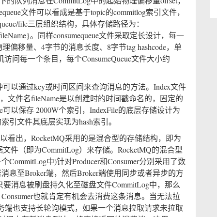
队列消息在CommitLog中的起始物理偏移量offset，
mequeue文件可以看成是基于topic的commitlog索引文件，
c/queue/file三层组织结构，具体存储路径为：
eueId}/{fileName}。同样consumequeue文件采取定长设计，每一
物理偏移量、4字节的消息长度、8字节tag hashcode，单
问每一个条目，每个ConsumeQueue文件大小约
）提供了一种可以通过key或时间区间来查询消息的方法。Index文件
leName}，文件名fileName是以创建时的时间戳命名的，固定的
File可以保存 2000W个索引，IndexFile的底层存储设计为
mq的索引文件其底层实现为hash索引。
可以看出，RocketMQ采用的是混合型的存储结构，即为
件（即为CommitLog）来存储。RocketMQ的混合型
mitLog中)针对Producer和Consumer分别采用了数
消息至Broker端，然后Broker端使用同步或者异步的方
只要消息被刷盘持久化至磁盘文件CommitLog中，那么
，Consumer也就肯定有机会去消费这条消息。当无法拉
务端也支持长轮询模式，如果一个消息拉取请求未拉取