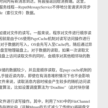
要这段时间内有新消息到达，将直接返回给消费端。这里，
务线程—ReputMessageService不停地分发请求并异步
xFile（索引文件）数据。
，用于加速对文件的读写。一般来说，程序对文件进行顺序读
是由于OS使用PageCache机制对读写访问操作进行
e。对于数据的写入，OS会先写入至Cache内，随后通过异
的数据刷盘至物理磁盘上。对于数据的读取，如果一次读取文
从物理磁盘上访问读取文件的同时，会顺序对其他相邻块的数
队列存储的数据较少，并且是顺序读取，在page cache机制的
读性能几乎接近读内存，即使在有消息堆积情况下也不会影响
数据文件来说，读取消息内容时候会产生较多的随机访问读
法，比如设置调度算法为“Deadline”（此时块存储
。
er对文件进行读写操作。其中，利用了NIO中的FileChannel
存地址中（这种Mmap的方式减少了传统IO将磁盘文