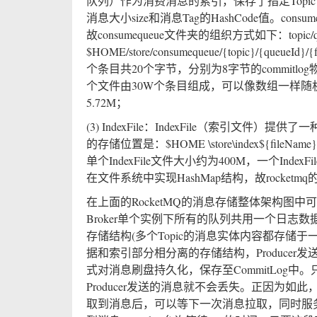
队列）作为消费消息的索引，保存了指定Topic下的
消息大小size和消息Tag的HashCode值。consu
故consumequeue文件夹的组织方式如下：topi
$HOME/store/consumequeue/{topic}/{qu
个条目共20个字节，分别为8字节的commitlog
个文件由30W个条目组成，可以像数组一样随机访
5.72M；
(3) IndexFile：IndexFile（索引文件
的存储位置是：$HOME \store\index${fi
单个IndexFile文件大小约为400M，一个Index
在文件系统中实现HashMap结构，故rocket
在上面的RocketMQ的消息存储整体架构图中
Broker单个实例下所有的队列共用一个日志数据文
存储结构(多个Topic的消息实体内容都存储于一个Com
据和索引部分相分离的存储结构，Producer发送
式对消息刷盘持久化，保存至CommitLog中。
Producer发送的消息就不会丢失。正因为如此
取到消息后，可以等下一次消息拉取，同时服