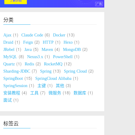
分类
1
6
13
Ajax
Claude Code
Docker
1
2
1
1
Druid
Feign
HTTP
Hexo
1
5
4
2
JRebel
Java
Maven
MongoDB
8
1
1
MySQL
Nexus3.x
PowerShell
1
2
12
Quartz
Redis
RocketMQ
7
13
2
Sharding-JDBC
Spring
Spring Cloud
15
1
SpringBoot
SpringCloud Alibaba
1
1
3
SpringSession
主键
其他
4
7
18
1
安装教程
工具
微服务
数据库
1
面试
标签云