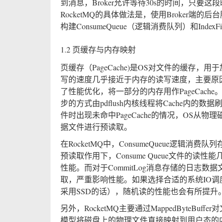
到消息，Broker允许等待30s的时间，只
RocketMQ的具体做法是，使用Broker端的后台服
构建ConsumeQueue（逻辑消费队列）和Inde
1.2 页缓存与内存映射
页缓存（PageCache)是OS对文件的缓存
写的速度几乎接近于内存的读写速度，主要原因就
了性能优化，将一部分的内存用作PageCach
步的方式由pdflush内核线程将Cache内
件时出现未命中PageCache的情况，OS
据文件进行预读取。
在RocketMQ中，ConsumeQueue逻辑消费
预读取作用下，Consume Queue文件的
性能。而对于CommitLog消息存储的日志
取，严重影响性能。如果选择合适的系统IO调度算
采用SSD的话），随机读的性能也会有所提升
另外，RocketMQ主要通过MappedByteBuff
模型将磁盘上的物理文件直接映射到用户态的内