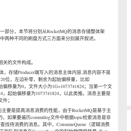
的一部分，本节将分别从RocketMQ的消息存储整体架
ketMQ中两种不同的刷盘方式三方面来分别展开叙述。
相关的文件构成。
储主体，存储Producer端写入的消息主体内容,消息内容不是
为20位，左边补零，剩余为起始偏移量，比如
，起始偏移量为0，文件大小为1G=1073741824；当第一个文
1824，起始偏移量为1073741824，以此类推。消息主要是
文件；
入的目的主要是提高消息消费的性能，由于RocketMQ是基于主
如果要遍历commitlog文件中根据topic检索消息是非
ue来查找待消费的消息。其中，ConsumeQueue（逻辑消费